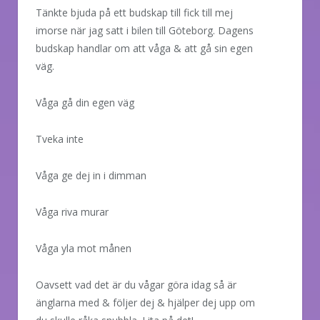
Tänkte bjuda på ett budskap till fick till mej
imorse när jag satt i bilen till Göteborg. Dagens
budskap handlar om att våga & att gå sin egen
väg.
Våga gå din egen väg
Tveka inte
Våga ge dej in i dimman
Våga riva murar
Våga yla mot månen
Oavsett vad det är du vågar göra idag så är
änglarna med & följer dej & hjälper dej upp om