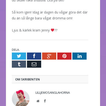
du skulle råka snubbla. Lita på det!
Så kom igen! Idag är dagen du vågar göra det där
du än så långe bara vågat drömma om!
Ljus & kärlek kram Jenny
??
DELA.
Twitter
Facebook
Google+
Pinterest
LinkedIn
Tumblr
E-
post
OM SKRIBENTEN
LILLJEMOSANGLAHORNA
Website
Facebook