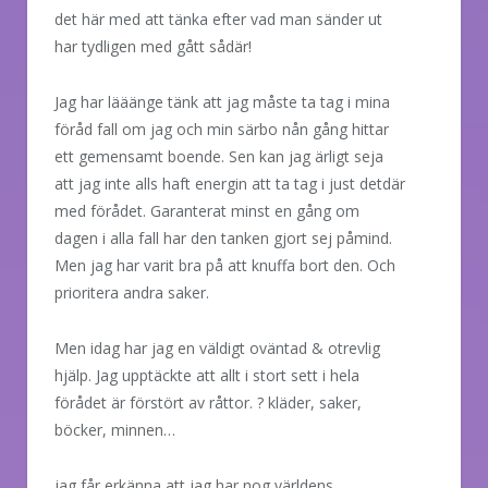
det här med att tänka efter vad man sänder ut
har tydligen med gått sådär!
Jag har lääänge tänk att jag måste ta tag i mina
föråd fall om jag och min särbo nån gång hittar
ett gemensamt boende. Sen kan jag ärligt seja
att jag inte alls haft energin att ta tag i just detdär
med förådet. Garanterat minst en gång om
dagen i alla fall har den tanken gjort sej påmind.
Men jag har varit bra på att knuffa bort den. Och
prioritera andra saker.
Men idag har jag en väldigt oväntad & otrevlig
hjälp. Jag upptäckte att allt i stort sett i hela
förådet är förstört av råttor. ? kläder, saker,
böcker, minnen…
jag får erkänna att jag har nog världens