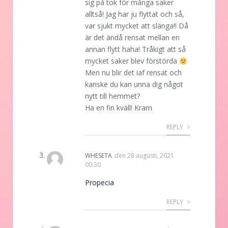
sig på tok för många saker
alltså! Jag har ju flyttat och så,
var sjukt mycket att slänga!! Då
är det ändå rensat mellan en
annan flytt haha! Tråkigt att så
mycket saker blev förstörda
Men nu blir det iaf rensat och
kanske du kan unna dig något
nytt till hemmet?
Ha en fin kväll! Kram
REPLY
WHESETA
den
28 augusti, 2021
00:30
Propecia
REPLY