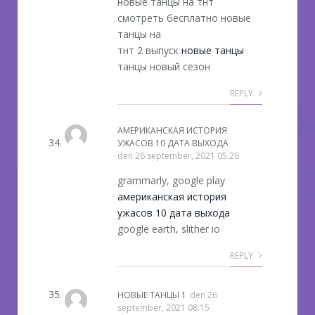
новые танцы на тнт
смотреть бесплатно новые
танцы на
тнт 2 выпуск
новые танцы
танцы новый сезон
REPLY
АМЕРИКАНСКАЯ ИСТОРИЯ
УЖАСОВ 10 ДАТА ВЫХОДА
den
26 september, 2021 05:26
grammarly, google play
американская история
ужасов 10 дата выхода
google earth, slither io
REPLY
НОВЫЕ ТАНЦЫ 1
den
26
september, 2021 08:15