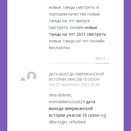
новые танцы смотреть в
хорошем качестве новые
танцы на тнт выпуск
смотреть онлайн
новые
танцы на тнт 2021 смотреть
новые танцы на тнт онлайн
бесплатно
REPLY
ДАТА ВЫХОДА АМЕРИКАНСКОЙ
ИСТОРИИ УЖАСОВ 10 СЕЗОН
den
27 september, 2021 01:49
nina dobrev,
immobilienscout24
дата
выхода американской
истории ужасов 10 сезон
ing
diba login, refurbed