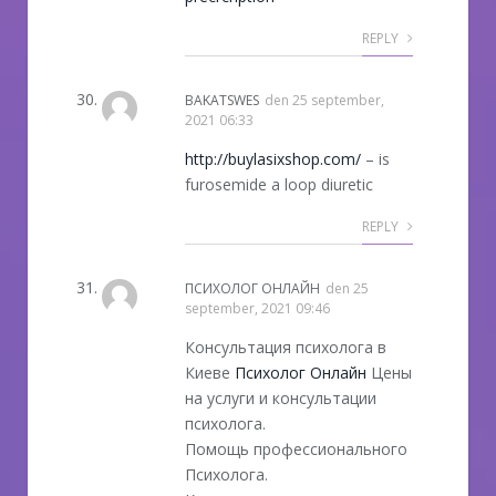
REPLY
BAKATSWES
den
25 september,
2021 06:33
http://buylasixshop.com/
– is
furosemide a loop diuretic
REPLY
ПСИХОЛОГ ОНЛАЙН
den
25
september, 2021 09:46
Консультация психолога в
Киеве
Психолог Онлайн
Цены
на услуги и консультации
психолога.
Помощь профессионального
Психолога.