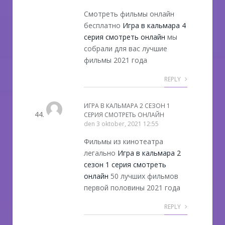
Смотреть фильмы онлайн
бесплатно
Игра в кальмара 4
серия смотреть онлайн
мы
собрали для вас лучшие
фильмы 2021 года
REPLY
ИГРА В КАЛЬМАРА 2 СЕЗОН 1
СЕРИЯ СМОТРЕТЬ ОНЛАЙН
den
3 oktober, 2021 12:55
Фильмы из кинотеатра
легально
Игра в кальмара 2
сезон 1 серия смотреть
онлайн
50 лучших фильмов
первой половины 2021 года
REPLY