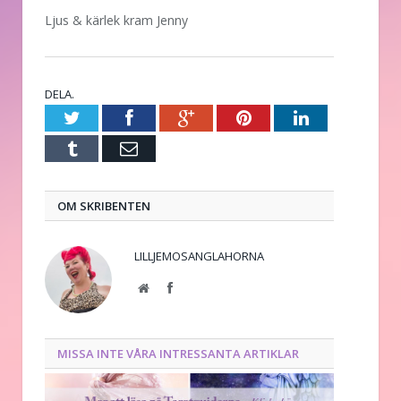
Ljus & kärlek kram Jenny
DELA.
Twitter
Facebook
Google+
Pinterest
LinkedIn
Tumblr
E-
post
OM SKRIBENTEN
LILLJEMOSANGLAHORNA
Website
Facebook
MISSA INTE VÅRA INTRESSANTA ARTIKLAR