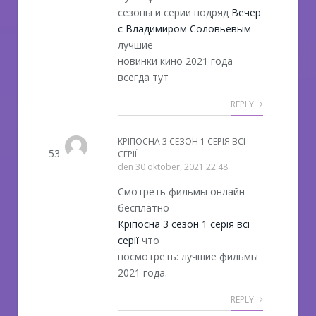
сезоны и серии подряд
Вечер
с Владимиром Соловьевым
лучшие
новинки кино 2021 года
всегда тут
REPLY
КРІПОСНА 3 СЕЗОН 1 СЕРІЯ ВСІ
СЕРІЇ
den
30 oktober, 2021 22:48
Смотреть фильмы онлайн
бесплатно
Кріпосна 3 сезон 1 серія всі
серії
что
посмотреть: лучшие фильмы
2021 года.
REPLY