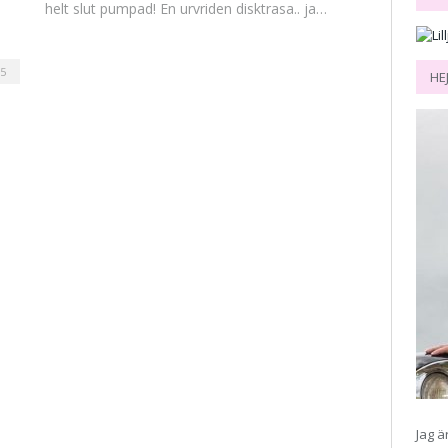
helt slut pumpad! En urvriden disktrasa.. ja…
5
HE
Jag ä