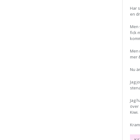
Har s
en dr
Men s
fick 
komma
Men n
mer 
Nu är
Jag j
stena
Jag h
över 
Kiwi.
Kram
KA