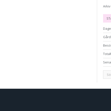
Arkiv
ST
Dage
Gård
Besö
Total
Sena