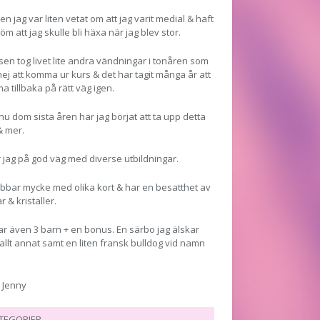
en jag var liten vetat om att jag varit medial & haft
öm att jag skulle bli häxa när jag blev stor.
en tog livet lite andra vändningar i tonåren som
mej att komma ur kurs & det har tagit många år att
 tillbaka på rätt väg igen.
u dom sista åren har jag börjat att ta upp detta
& mer.
 jag på god väg med diverse utbildningar.
obbar mycke med olika kort & har en besatthet av
r & kristaller.
ar även 3 barn + en bonus. En särbo jag älskar
allt annat samt en liten fransk bulldog vid namn
 Jenny
TEGORIER