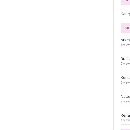
Kate
ME
Ärke
6 view
Buds
2 view
Kont
2 view
Natt
2 view
Rena 
1 view