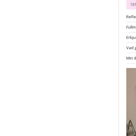
SE
Refl
Fullm
Erbj
Vad g
Min 