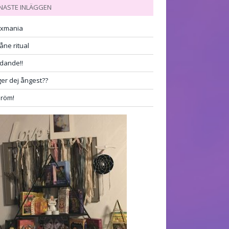
NASTE INLÄGGEN
exmania
åne ritual
udande!!
er dej ångest??
dröm!