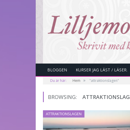
BLOGGEN
KURSER JAG LÄST / LÄSER.
»
Du är här:
Hem
"attraktionslagen"
BROWSING:
ATTRAKTIONSLA
ATTRAKTIONSLAGEN