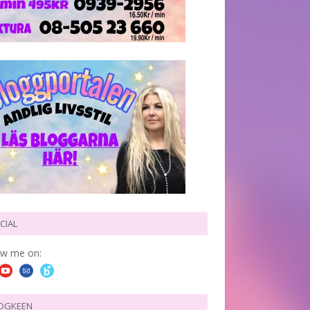
CIAL
ow me on:
OGKEEN