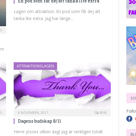
En pod som får dej att tänka lite extra
Lagen om attraktion. En pod som får dej att
tänka lite extra. Jag har länge…
5
am!
ATTRAKTIONSLAGEN
SO
Foll
5
8 NOVEMBER, 2017
9859
Dagens budskap 8/11
Herre jösses vilken dag! Jag är verkligen totalt
BL