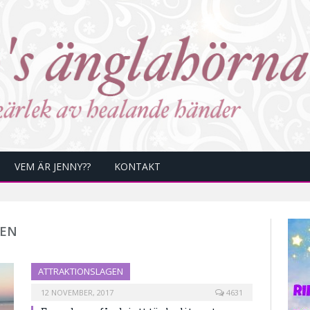
VEM ÄR JENNY??
KONTAKT
GEN
ATTRAKTIONSLAGEN
12 NOVEMBER, 2017
4631