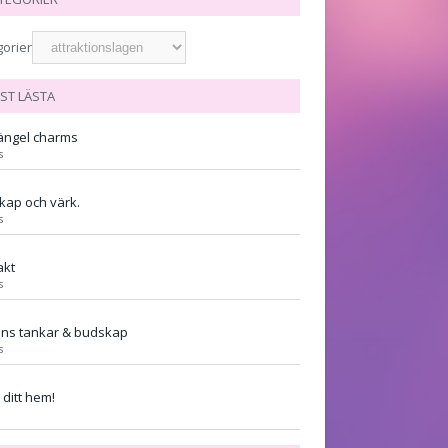
gorier
ST LÄSTA
ängel charms
s
kap och värk.
s
akt
s
ens tankar & budskap
s
ditt hem!