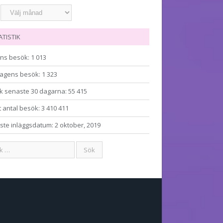
ATISTIK
ns besök:
1 013
agens besök:
1 323
k senaste 30 dagarna:
55 415
t antal besök:
3 410 411
ste inläggsdatum:
2 oktober, 2019